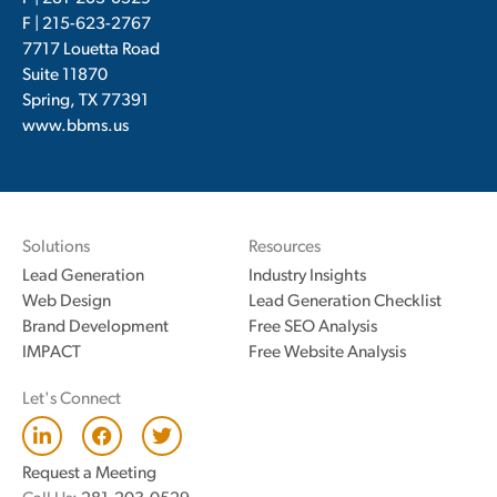
F | 215-623-2767
7717 Louetta Road
Suite 11870
Spring, TX 77391
www.bbms.us
Solutions
Resources
Lead Generation
Industry Insights
Web Design
Lead Generation Checklist
Brand Development
Free SEO Analysis
IMPACT
Free Website Analysis
Let's Connect
L
F
T
i
a
w
n
c
i
Request a Meeting
k
e
t