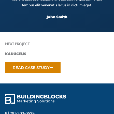
tempus elit venenatis lacus id dictum eget.
John Smith
NEXT PROJECT
KADUCEUS
READ CASE STUDY
P |
281-203-0529